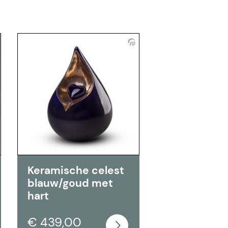
Keramische celest
blauw/goud met
hart
€ 439,00