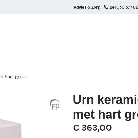
Advies & Zorg
Bel
050 577 82
t hart groot
Urn kerami
met hart gr
€ 363,00