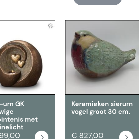
-urn GK
Keramieken sierurn
wige
vogel groot 30 cm.
bintenis met
inelicht
99,00
€ 827,00