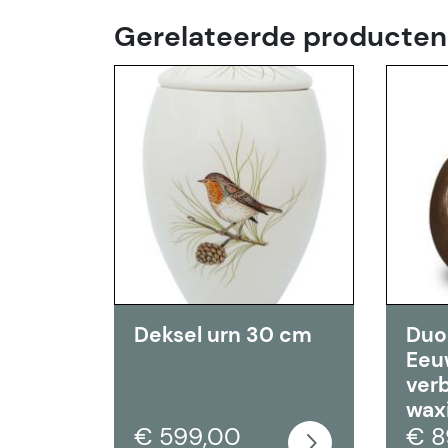
Gerelateerde producten
Deksel urn 30 cm
Duo
Eeu
ver
wax
€ 599,00
€ 8